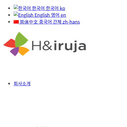
한국어
한국어
ko
English
영어
en
简体中文
중국어 간체
zh-hans
회사소개