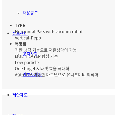
채용공고
TYPE
Horizontal Pass with vacuum robot
홍보센터
Vertical-Depo
특장점
기판 냉각 기능으로 저온성막이 가능
공지사항
MULTI LAYER 형성 가능
Low particle
One target & 타겟 효율 극대화
이루자행사
Auto T-M 가능한 마그넷으로 유니포미티 최적화
제안제도